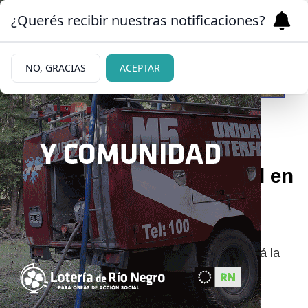
¿Querés recibir nuestras notificaciones?
NO, GRACIAS
ACEPTAR
06/05/2026
Diversión y seguridad vial en
una nueva jornada de
“Biciescuela”
El Gimnasio Municipal Nº1 “Padre Videla” será la
sede de este encuentro recreativo que busca
enseñar a los más chicos a circular de forma