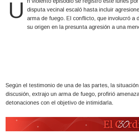
Un violento episodio se registró este lunes por la tarde en el barrio Diez de Diciembre, donde una
disputa vecinal escaló hasta incluir agresion
arma de fuego. El conflicto, que involucró a d
su origen en la presunta agresión a una men
Según el testimonio de una de las partes, la situaci
discusión, extrajo un arma de fuego, profirió amenaz
detonaciones con el objetivo de intimidarla.