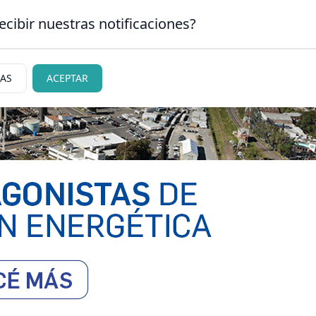
ecibir nuestras notificaciones?
CLASIFICADOS
|
NECR
 CARLOS DE BARILOCHE
IAS
ACEPTAR
ciedad
Judiciales
Policiales
Deportes