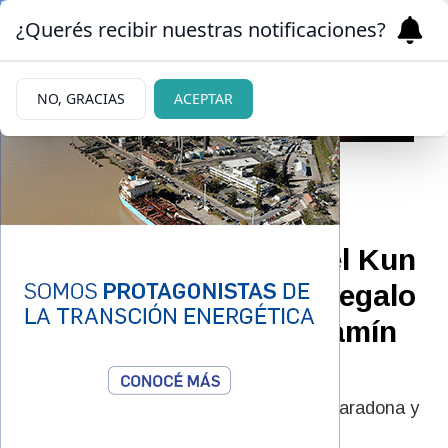
¿Querés recibir nuestras notificaciones?
NO, GRACIAS
ACEPTAR
|
MILLONARIO
22/02/2026
Gianinna Maradona y el Kun
Agüero le hicieron un regalo
de cumpleaños a Benjamín
de 30 millones
El regalo de 30 millones que Gianinna Maradona y
el Kun Agüero hicieron