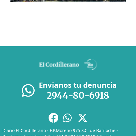
Envianos tu denuncia
2944-80-6918
Diario El Cordillerano - F.P.Moreno 975 S.C. de Bariloche -