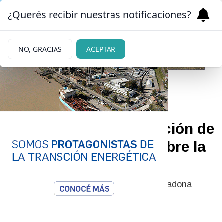
¿Querés recibir nuestras notificaciones?
NO, GRACIAS
ACEPTAR
|
PEDIDO DESESPERADO
01/03/2025
La inesperada declaración de
Gianinna Maradona sobre la
muerte de su padre
El pedido desesperado de Gianinna Maradona
sobre la muerte de Diego