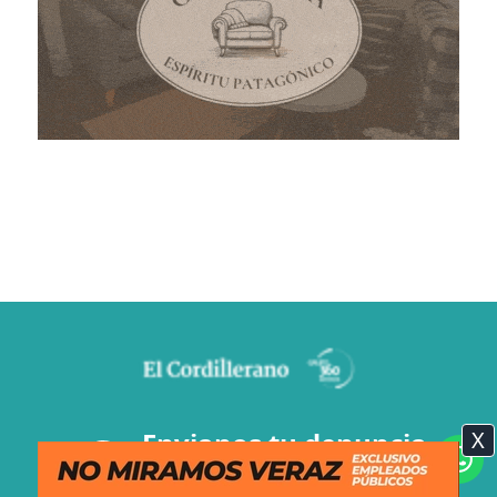
X
Envianos tu denuncia
2944-80-6918