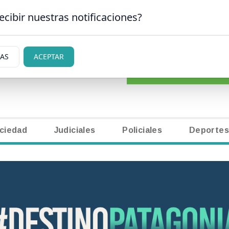
ecibir nuestras notificaciones?
CLASIFICADOS
|
NECR
 CARLOS DE BARILOCHE
IAS
ACEPTAR
ciedad
Judiciales
Policiales
Deportes