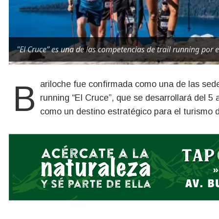
"El Cruce” es una de las competencias de trail running por 
Bariloche fue confirmada como una de las sedes de la prestigiosa carrera internacional de trail
running “El Cruce”, que se desarrollará del 5
como un destino estratégico para el turismo 