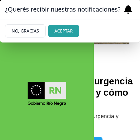
¿Querés recibir nuestras notificaciones?
NO, GRACIAS
ACEPTAR
|
PREOCUPACIÓN
17/10/2025
De qué operaron de urgencia
a Cinthia Fernández y cómo
está ahora
Cinthia Fernández fue operada de urgencia y
reveló cómo fue el procedimiento