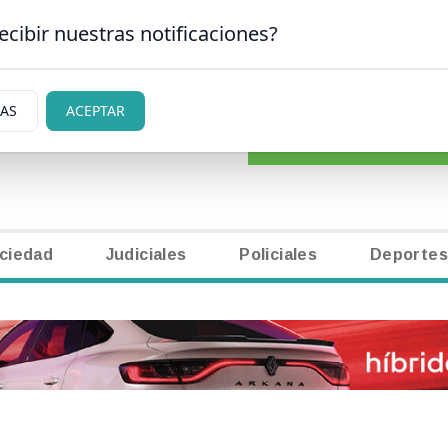
ecibir nuestras notificaciones?
CLASIFICADOS
|
NECR
CARLOS DE BARILOCHE
IAS
ACEPTAR
ciedad
Judiciales
Policiales
Deportes