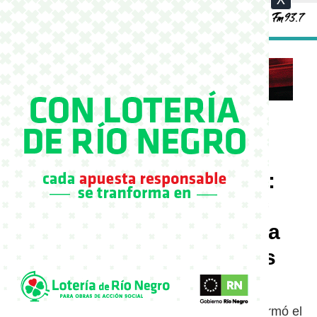
11/08/2025
El Eternauta en Bariloche:
proponen hacer una
caminata en homenaje a la
obra de Oesterheld y a los
veteranos de Malvinas
“El héroe colectivo es el único que existe”, afirmó el