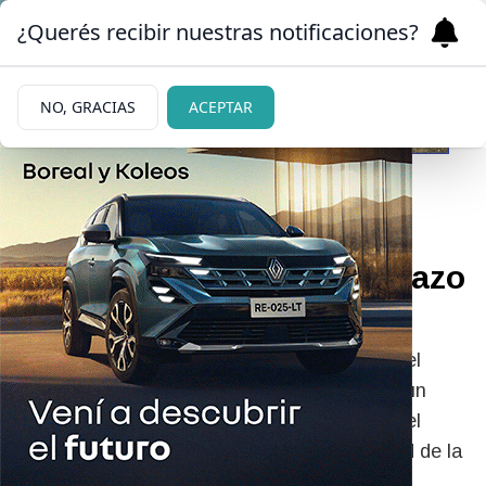
¿Querés recibir nuestras notificaciones?
NO, GRACIAS
ACEPTAR
09/07/2025
Paro en el Garrahan y abrazo
simbólico
La Asociación de Profesionales y Técnicos del
Hospital Garrahan (APyT) realizará mañana un
paro por 24 horas “en contra” de la gestión del
presidente Javier Milei y del ministro de Salud de la
Nación, Mario Lugones.