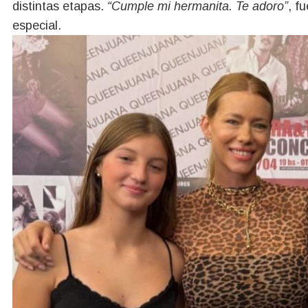
distintas etapas.
“Cumple mi hermanita. Te adoro”
, f
especial.