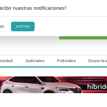
ecibir nuestras notificaciones?
CLASIFICADOS
|
NECR
 CARLOS DE BARILOCHE
IAS
ACEPTAR
ciedad
Judiciales
Policiales
Deportes