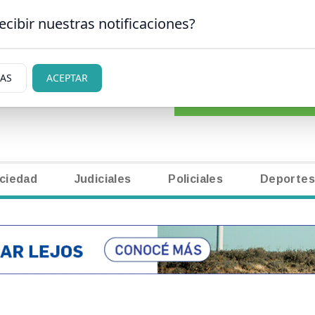
ecibir nuestras notificaciones?
CLASIFICADOS
|
NECR
CARLOS DE BARILOCHE
IAS
ACEPTAR
ciedad
Judiciales
Policiales
Deportes