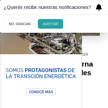
¿Querés recibir nuestras notificaciones?
NO, GRACIAS
ACEPTAR
MUJERES QUE TRANSFORMAN
|
25/11/2024
Martha Pelloni y su eterna
lucha por los más débiles
Por Jose Luis Goin