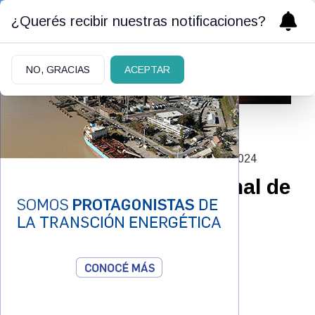
¿Querés recibir nuestras notificaciones?
NO, GRACIAS
ACEPTAR
MUJERES QUE TRANSFORMAN
|
09/12/2024
Pierina Nochetti y el final de
una causa absurda
Por Jose Luis Goin