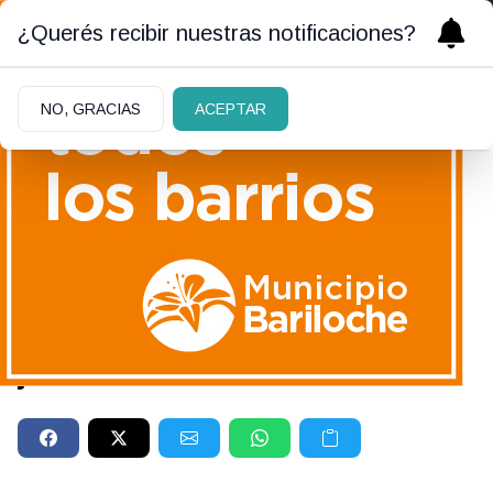
¿Querés recibir nuestras notificaciones?
NO, GRACIAS
ACEPTAR
MUJERES QUE TRANSFORMAN
|
23/07/2024
Miriam Makeba, una voz que
murió cantando las causas
justas