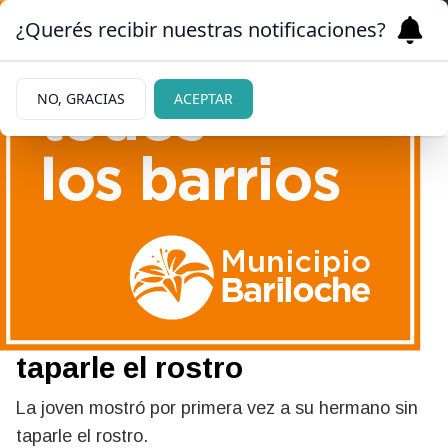
¿Querés recibir nuestras notificaciones?
NO, GRACIAS
ACEPTAR
|
REVELACIÓN
08/07/2024
Indiana Cubero mostró por
primera vez a Cruz, su
hermano recién nacido, sin
taparle el rostro
La joven mostró por primera vez a su hermano sin
taparle el rostro.