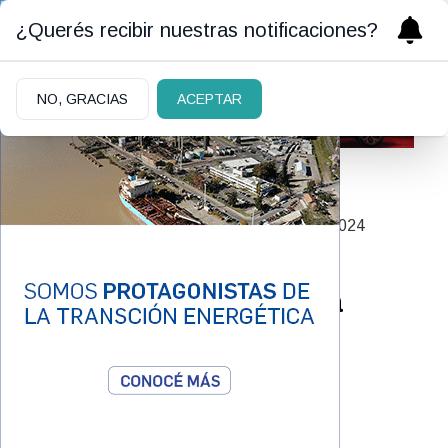
¿Querés recibir nuestras notificaciones?
NO, GRACIAS
ACEPTAR
MUJERES QUE TRANSFORMAN
|
19/06/2024
Pía Fittipaldi contra la
belleza generada por la
Inteligencia Artificial