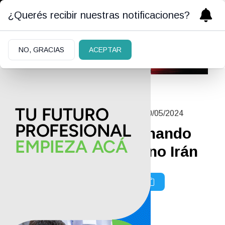
¿Querés recibir nuestras notificaciones?
NO, GRACIAS
ACEPTAR
MUJERES QUE TRANSFORMAN
|
20/05/2024
Dos periodistas luchando
por la verdad en pleno Irán
Por Jose Luis Goin