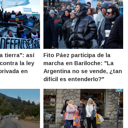
 tierra": así
Fito Páez participa de la
contra la ley
marcha en Bariloche: "La
privada en
Argentina no se vende, ¿tan
difícil es entenderlo?"