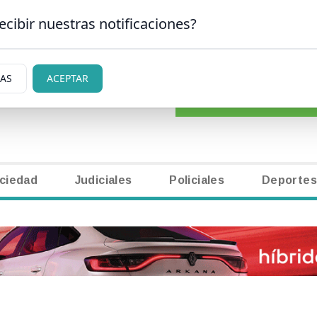
ecibir nuestras notificaciones?
CLASIFICADOS
|
NECR
 CARLOS DE BARILOCHE
IAS
ACEPTAR
ciedad
Judiciales
Policiales
Deportes