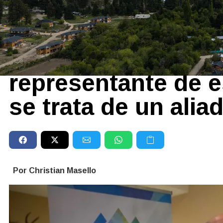
FUEGO EN CHUBUT
|
10/02/2024
Massoni, sobre Cr
RAM: “Si bien no 
representante de e
se trata de un alia
Por Christian Masello