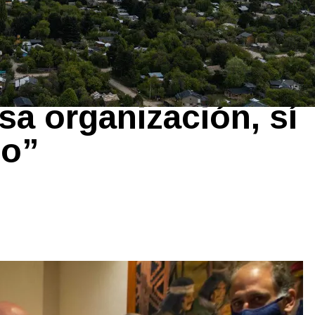
uz Cárdenas y la
es un
sa organización, sí
do”