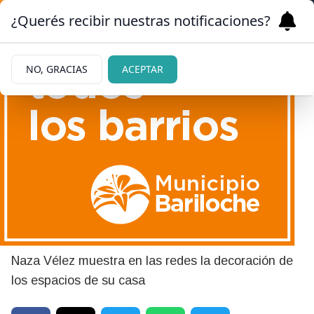
¿Querés recibir nuestras notificaciones?
NO, GRACIAS
ACEPTAR
|
INTERIORES
23/12/2023
Las fotos de la casa de
Nazarena Vélez en la zona
norte
Naza Vélez muestra en las redes la decoración de
los espacios de su casa