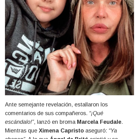
Ante semejante revelación, estallaron los
comentarios de sus compañeros.
“¡Qué
escándalo!”
, lanzó en broma
Marcela Feudale
.
Mientras que
Ximena Capristo
aseguró:
“Ya