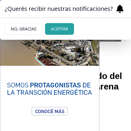
¿Querés recibir nuestras notificaciones?
NO, GRACIAS
ACEPTAR
|
SORPRENDIÓ
24/08/2023
Cuál fue el pícaro pedido del
hijo más chico de Nazarena
Vélez para celebrar su
cumpleaños