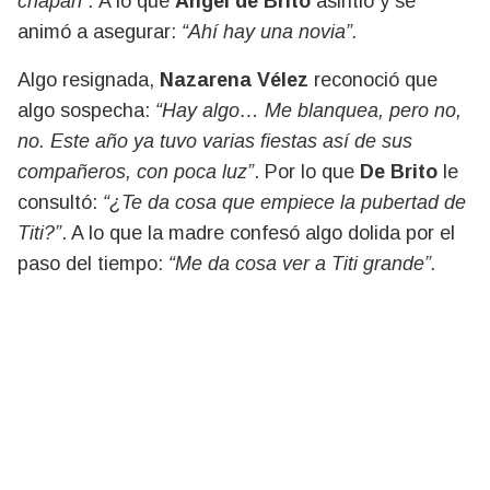
chapan”.
A lo que
Ángel
de Britó
asintió y se
animó a asegurar:
“Ahí hay una novia”.
Algo resignada,
Nazarena Vélez
reconoció que
algo sospecha:
“Hay algo… Me blanquea, pero no,
no. Este año ya tuvo varias fiestas así de sus
compañeros, con poca luz”
. Por lo que
De Brito
le
consultó:
“¿Te da cosa que empiece la pubertad de
Titi?”
. A lo que la madre confesó algo dolida por el
paso del tiempo:
“Me da cosa ver a Titi grande”.