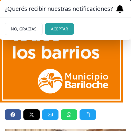
¿Querés recibir nuestras notificaciones?
NO, GRACIAS
ACEPTAR
|
SÚPER CARIÑOSA
03/05/2023
Con quién estuvo a puro
mimo Morena Echarri, la hija
de Pablo