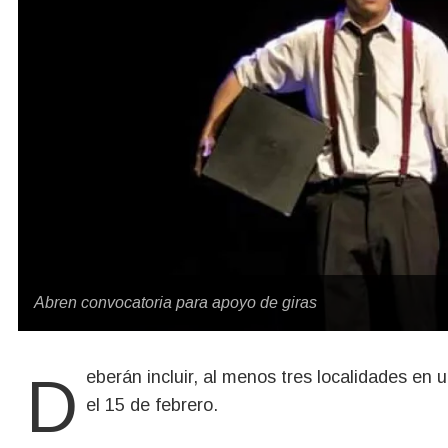
Abren convocatoria para apoyo de giras
Deberán incluir, al menos tres localidades en un lapso de siete días. Hay tiempo para postular hasta
el 15 de febrero.