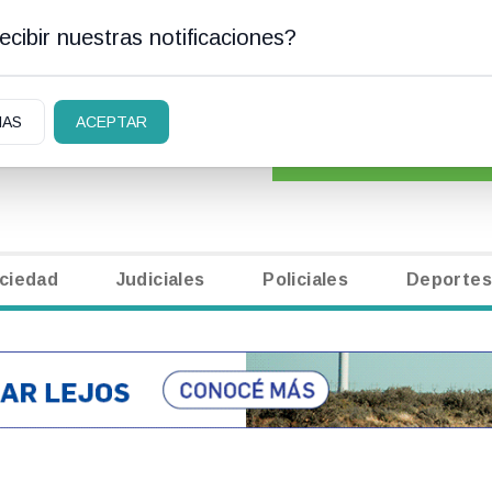
cibir nuestras notificaciones?
SAN CARLOS DE BARILOCHE
CLASIFICADOS
|
NECR
IAS
ACEPTAR
ciedad
Judiciales
Policiales
Deportes