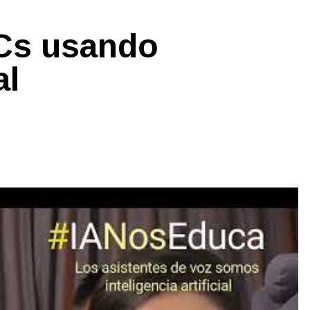
Cs usando
al