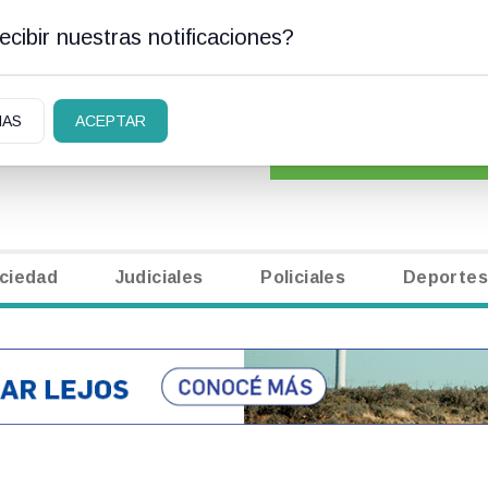
cibir nuestras notificaciones?
AN CARLOS DE BARILOCHE
CLASIFICADOS
|
NECR
IAS
ACEPTAR
ciedad
Judiciales
Policiales
Deportes