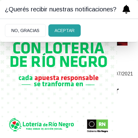
¿Querés recibir nuestras notificaciones?
NO, GRACIAS
ACEPTAR
OPINIÓN DE UN BIÓLOGO Y ECÓLOGO
|
10/07/2021
ACERCA DE PROYECTO HOTELERO
“El progreso tiene que ser
sustentable pero no en
detrimento del entorno
natural”