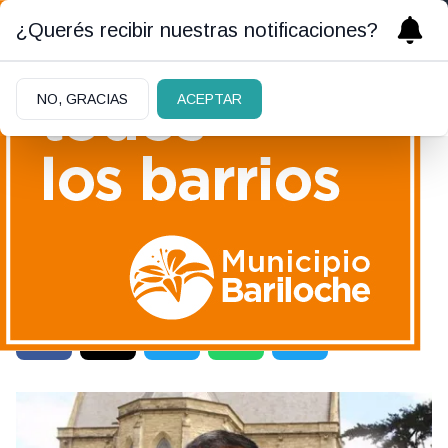
¿Querés recibir nuestras notificaciones?
NO, GRACIAS
ACEPTAR
PROYECTO DEL EJECUTIVO
|
21/12/2020
Para Chamatrópulos, es
"insólito" que se cobre una
tasa para pagar el retiro a
los municipales