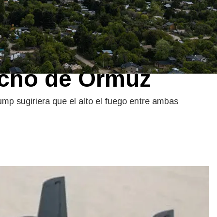
nzó nuevos
n y recrudece la
recho de Ormuz
ump sugiriera que el alto el fuego entre ambas