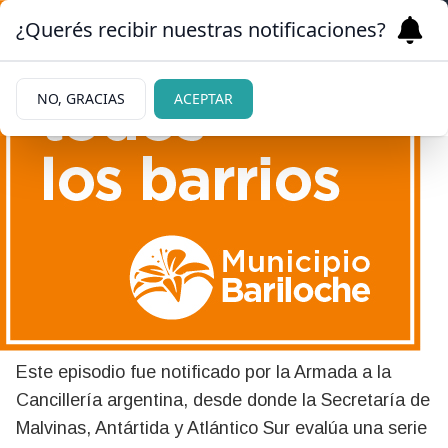
¿Querés recibir nuestras notificaciones?
NO, GRACIAS
ACEPTAR
|
DENUNCIÓ EL GOBIERNO
09/07/2026
Un buque de guerra del
Reino Unido invadió aguas
territoriales argentinas
Este episodio fue notificado por la Armada a la
Cancillería argentina, desde donde la Secretaría de
Malvinas, Antártida y Atlántico Sur evalúa una serie