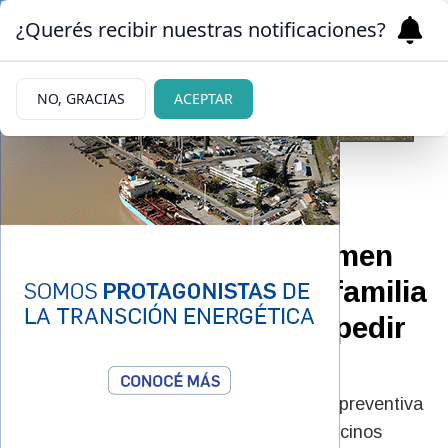
¿Querés recibir nuestras notificaciones?
NO, GRACIAS
ACEPTAR
08/07/2026
A cuatro meses del crimen
de Tomás Alarcón, su familia
volvió a marchar para pedir
justicia en Bariloche
Tras conocerse la prórroga de la prisión preventiva
de Rodrigo Borg, familiares, amigos y vecinos