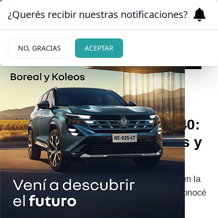
¿Querés recibir nuestras notificaciones?
NO, GRACIAS
ACEPTAR
08/07/2026
Estado de las rutas 23 y 40:
continúan lluvias intensas y
se anuncian nevadas
El pronóstico anticipa acumulación de nieve en la
Línea Sur y sectores altos de la Cordillera. Conocé
el parte de este miércoles.