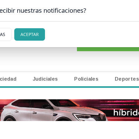
ecibir nuestras notificaciones?
CLASIFICADOS
|
NECR
N CARLOS DE BARILOCHE
IAS
ACEPTAR
ciedad
Judiciales
Policiales
Deportes