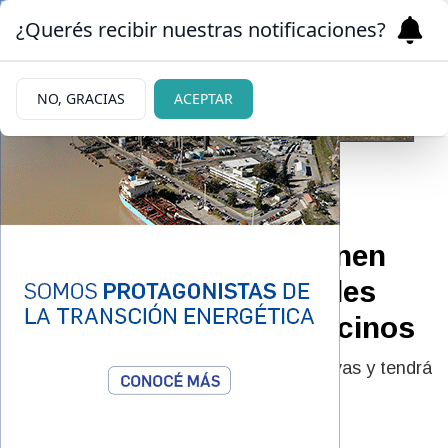
¿Querés recibir nuestras notificaciones?
NO, GRACIAS
ACEPTAR
08/07/2026
Carta Orgánica: proponen
talleres y nuevos canales
para escuchar a los vecinos
El proceso incluirá instancias participativas y tendrá
como fecha límite el 21 de octubre.