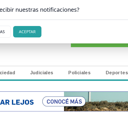
ecibir nuestras notificaciones?
CLASIFICADOS
|
NECR
SAN CARLOS DE BARILOCHE
IAS
ACEPTAR
ciedad
Judiciales
Policiales
Deportes