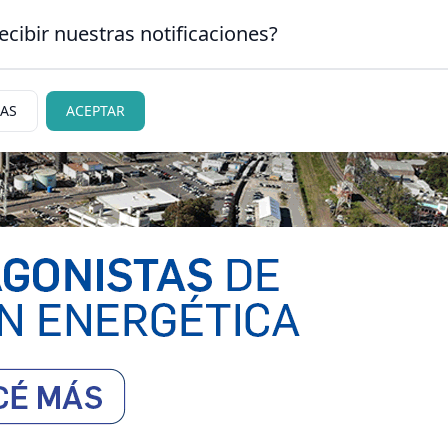
ecibir nuestras notificaciones?
CLASIFICADOS
|
NECR
 CARLOS DE BARILOCHE
IAS
ACEPTAR
ciedad
Judiciales
Policiales
Deportes