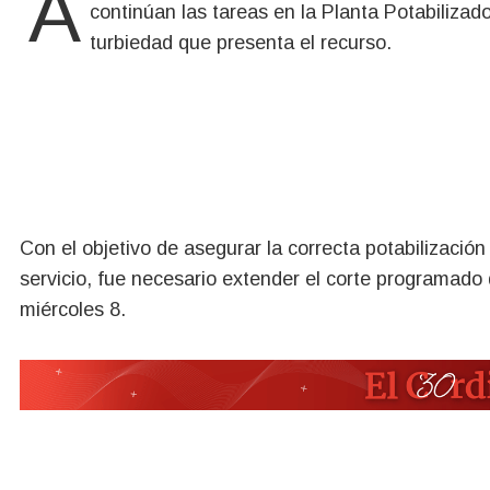
Aguas Rionegrinas informa que, como consecuencia de la fuerte tormenta registrada en la ciudad,
continúan las tareas en la Planta Potabilizad
turbiedad que presenta el recurso.
Con el objetivo de asegurar la correcta potabilizació
servicio, fue necesario extender el corte programado 
miércoles 8.