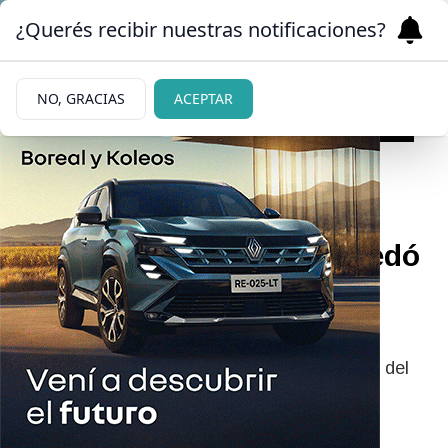
¿Querés recibir nuestras notificaciones?
NO, GRACIAS
ACEPTAR
08/07/2026
Un camión despistó y quedó
atravesado en el este de
Bariloche
El vehículo terminó sobre la banquina y parte del
acoplado quedó sobre la calzada, generando
demoras en el tránsito.