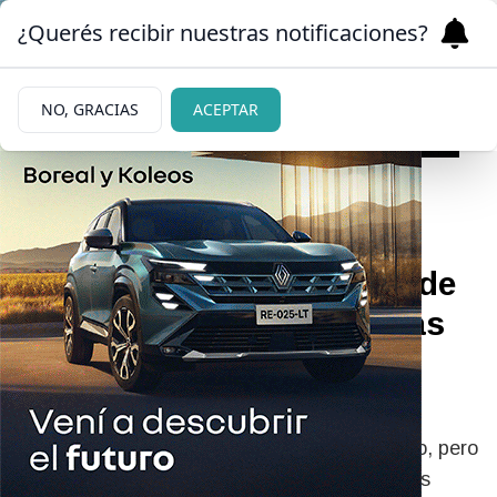
¿Querés recibir nuestras notificaciones?
NO, GRACIAS
ACEPTAR
08/07/2026
Por el clima, el Concurso de
Empanadas y Tortas Fritas
se traslada al Puerto San
Carlos
La propuesta mantiene el mismo día y horario, pero
cambia de lugar por las condiciones climáticas