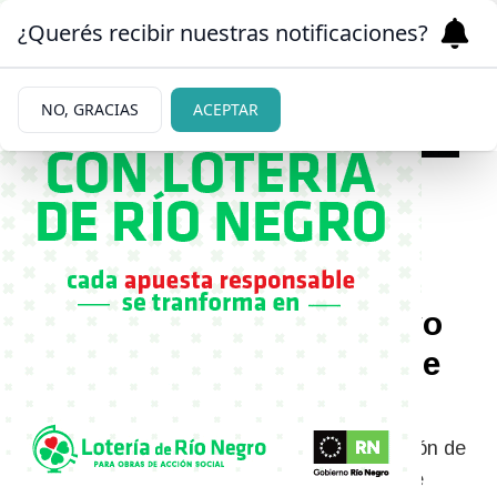
¿Querés recibir nuestras notificaciones?
NO, GRACIAS
ACEPTAR
08/07/2026
El presidente electo de
Colombia acusó a Gustavo
Petro de impulsar un golpe
de Estado
Abelardo de la Espriella suspendió la transición de
Gobierno luego de que el mandatario saliente