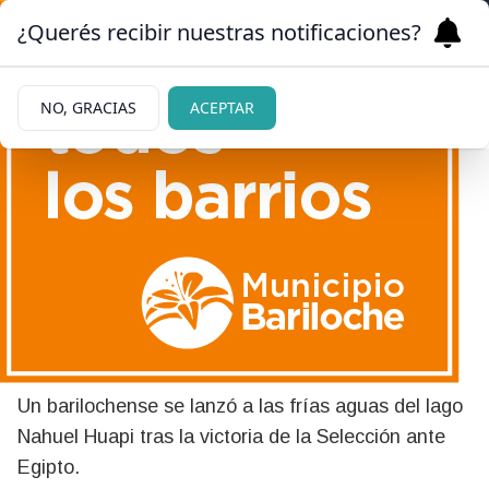
¿Querés recibir nuestras notificaciones?
NO, GRACIAS
ACEPTAR
|
MIRA EL VIDEO
08/07/2026
Prometió tirarse al Nahuel
Huapi si Argentina
clasificaba y cumplió
Un barilochense se lanzó a las frías aguas del lago
Nahuel Huapi tras la victoria de la Selección ante
Egipto.