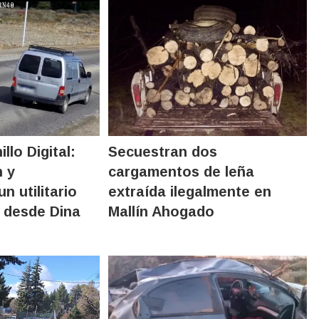
illo Digital:
Secuestran dos
n y
cargamentos de leña
n utilitario
extraída ilegalmente en
 desde Dina
Mallín Ahogado