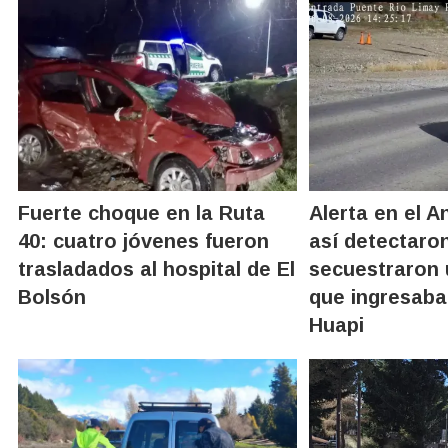
Fuerte choque en la Ruta
Alerta en el An
40: cuatro jóvenes fueron
así detectaro
trasladados al hospital de El
secuestraron u
Bolsón
que ingresaba
Huapi