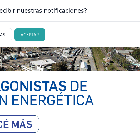
ecibir nuestras notificaciones?
CLASIFICADOS
|
NECR
 CARLOS DE BARILOCHE
IAS
ACEPTAR
ciedad
Judiciales
Policiales
Deportes