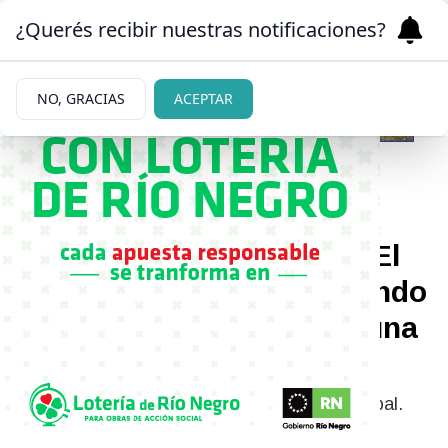
¿Querés recibir nuestras notificaciones?
NO, GRACIAS
ACEPTAR
07/07/2026
Trabajadores de CNEA: “El
vaciamiento se está llevando
a cabo para luego hacer una
privatización”
El reclamo del sector llegó al Concejo Municipal.