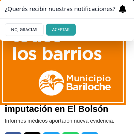
¿Querés recibir nuestras notificaciones?
NO, GRACIAS
ACEPTAR
07/07/2026
Una puñalada que casi
termina en tragedia: la
Fiscalía endureció la
imputación en El Bolsón
Informes médicos aportaron nueva evidencia.