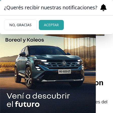
¿Querés recibir nuestras notificaciones?
NO, GRACIAS
ACEPTAR
07/07/2026
Explotaron dos bombas
cerca del hotel donde se
hospeda Emmanuel Macron
en Siria
Las detonaciones ocurrieron en los alrededores del
complejo que aloja al mandatario francés y