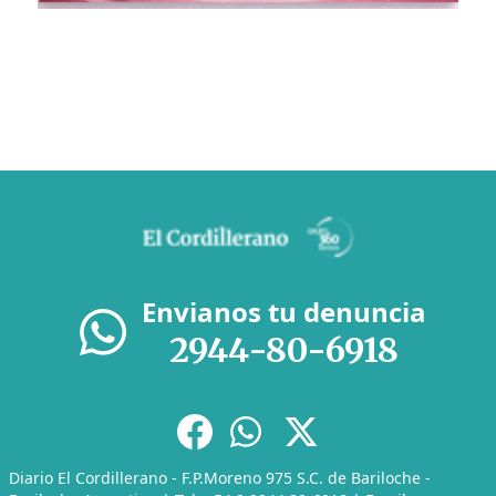
Envianos tu denuncia
2944-80-6918
Diario El Cordillerano - F.P.Moreno 975 S.C. de Bariloche -