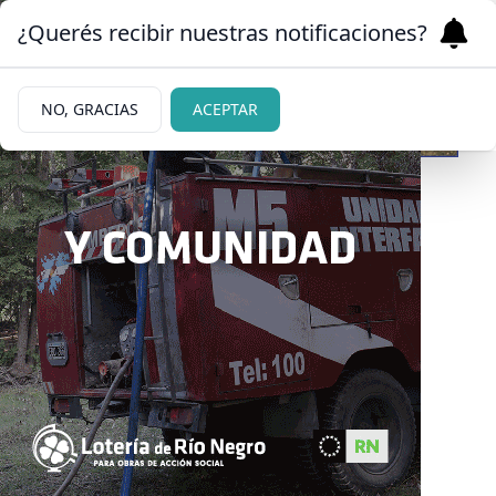
¿Querés recibir nuestras notificaciones?
NO, GRACIAS
ACEPTAR
07/07/2026
Weretilneck anunció un
134% de aumento en
asignaciones familiares
La medida tiene como objetivo seguir
acompañando a los trabajadores estatales.