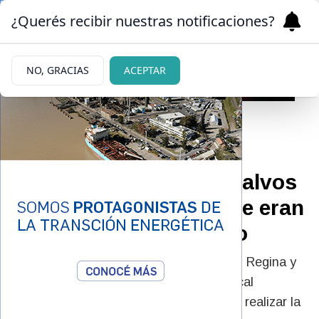
¿Querés recibir nuestras notificaciones?
NO, GRACIAS
ACEPTAR
06/07/2026
Encontraron sanos y salvos
a seis adolescentes que eran
buscados en Río Negro
Hubo intervenciones en Roca, Bariloche, Regina y
Viedma. Desde el Ministerio Público Fiscal
recordaron que no hay que esperar para realizar la