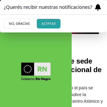
¿Querés recibir nuestras notificaciones?
NO, GRACIAS
ACEPTAR
06/07/2026
UNRN: Bariloche fue sede
del 2° Encuentro Nacional de
Física
Más de 70 futuros docentes de todo el país se
reunieron en la UNRN para debatir sobre la
enseñanza de la ciencia, visitar el Centro Atómico y