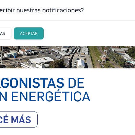
ecibir nuestras notificaciones?
CLASIFICADOS
|
NECR
 CARLOS DE BARILOCHE
IAS
ACEPTAR
ciedad
Judiciales
Policiales
Deportes