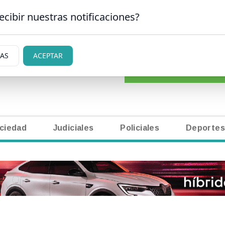
ecibir nuestras notificaciones?
CLASIFICADOS
|
NECR
 CARLOS DE BARILOCHE
IAS
ACEPTAR
ciedad
Judiciales
Policiales
Deportes