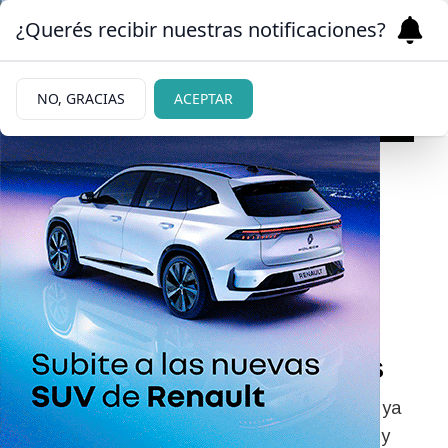
¿Querés recibir nuestras notificaciones?
NO, GRACIAS
ACEPTAR
|
MERCADOS
06/07/2026
Caputo celebró que
Argentina pueda volver a
tomar deuda en los
mercados internacionales
El ministro de Economía aseguró que el país ya
está en condiciones de volver a tomar deuda y