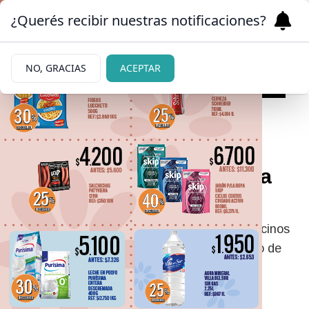
¿Querés recibir nuestras notificaciones?
NO, GRACIAS
ACEPTAR
06/07/2026
Voraz incendio de vivienda
en el barrio Arrayanes
Densas columnas de humo alertaron a los vecinos
sobre un nuevo incendio estructural en el Alto de
Bariloche. Cerca de las 14 horas, bomberos
voluntarios del cuartel central acudieron a un
incendio registrado en el barrio Arrayanes.